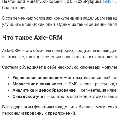
На чтение:
3 мин
Опубликовано:
30.05.2025
Рубрика:
БИЗНЕ
Содержание
В современных условиях конкуренции владельцам завед
улучшить клиентский опыт. Одним из таких решений явл
Что такое Axle-CRM
Axle-CRM — это облачная платформа, предназначенная дл
и антикафе, так и для сетевых проектов, таких как кальян
Система объединяет в себе несколько ключевых модулей
Управление персоналом
— автоматизированный кон
Маркетинг и лояльность
— SMS- и email-рассылки,
Аналитика и ценообразование
— сегментация клиен
Складской учёт
— контроль остатков, автоматизаци
Благодаря этим функциям владельцы бизнеса могут сокр
персонализированных предложений.