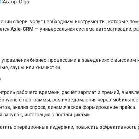
С
Автор:
Olga
ений сферы услуг необходимы инструменты, которые помо
яется
Axle-CRM
— универсальная система автоматизации, р
я управления бизнес-процессами в заведениях с высоким 
ные, сауны или химчистки.
:
троль рабочего времени, расчёт зарплат и премий, выявл
 бонусные программы, push-уведомления через мобильное
тов, анализ спроса, динамическое формирование прайса.
я закупок, интеграция с поставщиками.
атить операционные издержки, повысить эффективность ра