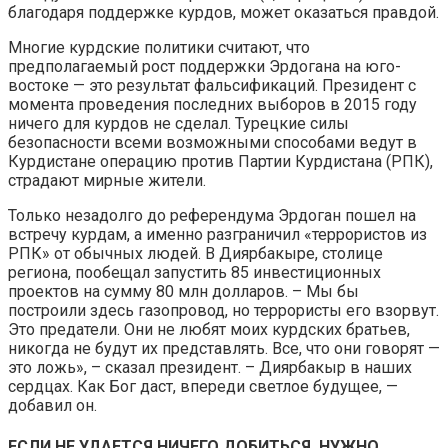
благодаря поддержке курдов, может оказаться правдой.
Многие курдские политики считают, что
предполагаемый рост поддержки Эрдогана на юго-
востоке — это результат фальсификаций. Президент с
момента проведения последних выборов в 2015 году
ничего для курдов не сделал. Турецкие силы
безопасности всеми возможными способами ведут в
Курдистане операцию против Партии Курдистана (РПК),
страдают мирные жители.
Только незадолго до референдума Эрдоган пошел на
встречу курдам, а именно разграничил «террористов из
РПК» от обычных людей. В Диярбакыре, столице
региона, пообещал запустить 85 инвестиционных
проектов на сумму 80 млн долларов. – Мы бы
построили здесь газопровод, но террористы его взорвут.
Это предатели. Они не любят моих курдских братьев,
никогда не будут их представлять. Все, что они говорят —
это ложь», – сказал президент. – Диярбакыр в наших
сердцах. Как Бог даст, впереди светлое будущее, —
добавил он.
ЕСЛИ НЕ УДАЕТСЯ НИЧЕГО ДОБИТЬСЯ, НУЖНО