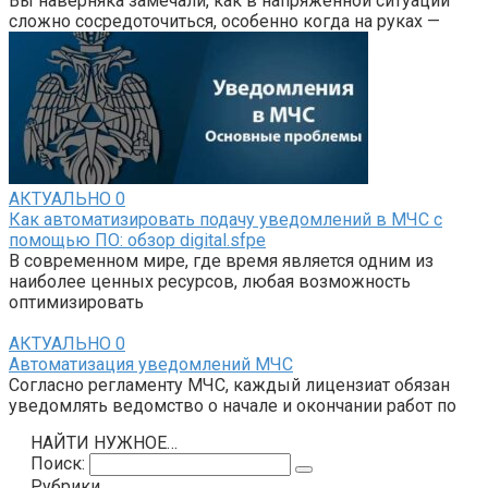
Вы наверняка замечали, как в напряжённой ситуации
сложно сосредоточиться, особенно когда на руках —
АКТУАЛЬНО
0
Как автоматизировать подачу уведомлений в МЧС с
помощью ПО: обзор digital.sfpe
В современном мире, где время является одним из
наиболее ценных ресурсов, любая возможность
оптимизировать
АКТУАЛЬНО
0
Автоматизация уведомлений МЧС
Согласно регламенту МЧС, каждый лицензиат обязан
уведомлять ведомство о начале и окончании работ по
НАЙТИ НУЖНОЕ…
Поиск:
Рубрики