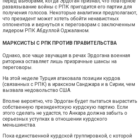
перед выборами, когда Эрдоган признал, что повторное
развязывание войны с РПК пригодится его партии для
получения голосов. Некоторые аналитики предполагают,
что президент может хотеть обойти ненавистных
оппонентов и вернуться к переговорам с заключенным
лидером РПК Абдуллой Оджаланом.
МАРКСИСТЫ С РПК ПРОТИВ ПРАВИТЕЛЬСТВА
Однако, все чаще звучащая в речах Эрдогана военная
риторика оставляет лишь призрачные шансы на
переговоры.
На этой неделе Турция атаковала позиции курдов
(связанных с РПК) в иракском Санджара и в Сирии, чем
вызвала недовольство США.
Вполне вероятно, что Эрдоган будет пытаться вырастить
собственную президентскую курдскую партию. Если
этого сделать не удастся, то Анкара должна забыть о
серьезных уступках в отношении курдского
меньшинства.
Пока единственной курдской группировкой, с которой