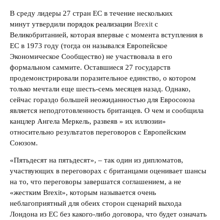
В среду лидеры 27 стран ЕС в течение нескольких
минут утвердили
порядок реализации
Brexit
с
Великобританией, которая впервые с момента вступления в
ЕС в 1973 году (тогда он назывался Европейское
Экономическое Сообщество) не участвовала в его
формальном саммите. Оставшиеся 27 государств
продемонстрировали поразительное единство, о котором
только мечтали еще шесть-семь месяцев назад. Однако,
сейчас гораздо большей неожиданностью для Евросоюза
является неподготовленность британцев. О чем и сообщила
канцлер Ангела Меркель, развеяв » их иллюзии»
относительно результатов переговоров с Европейским
Союзом.
«Пятьдесят на пятьдесят», – так один из дипломатов,
участвующих в переговорах с британцами оценивает шансы
на то, что переговоры завершатся соглашением, а не
«жестким Brexit», которым называется очень
неблагоприятный для обеих сторон сценарий выхода
Лондона из ЕС без какого-либо договора, что будет означать