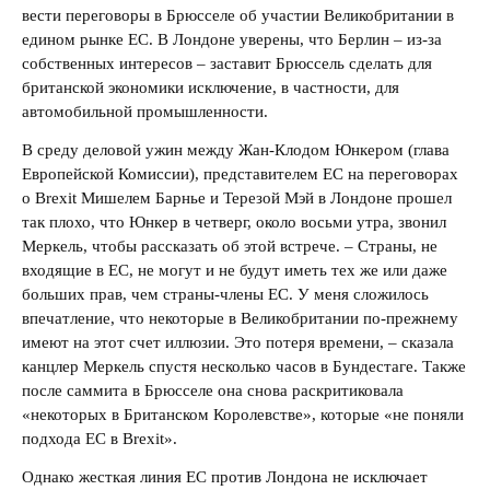
вести переговоры в Брюсселе об участии Великобритании в
едином рынке ЕС. В Лондоне уверены, что Берлин – из-за
собственных интересов – заставит Брюссель сделать для
британской экономики исключение, в частности, для
автомобильной промышленности.
В среду деловой ужин между Жан-Клодом Юнкером (глава
Европейской Комиссии), представителем ЕС на переговорах
о Brexit Мишелем Барнье и Терезой Мэй в Лондоне прошел
так плохо, что Юнкер в четверг, около восьми утра, звонил
Меркель, чтобы рассказать об этой встрече. – Страны, не
входящие в ЕС, не могут и не будут иметь тех же или даже
больших прав, чем страны-члены ЕС. У меня сложилось
впечатление, что некоторые в Великобритании по-прежнему
имеют на этот счет иллюзии. Это потеря времени, – сказала
канцлер Меркель спустя несколько часов в Бундестаге. Также
после саммита в Брюсселе она снова раскритиковала
«некоторых в Британском Королевстве»,
которые «не поняли
подхода ЕС в Brexit».
Однако жесткая линия ЕС против Лондона не исключает