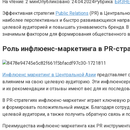
На чтение:
2 мин
Опубликовано:
24.04.2024
Рубрика:
БИЗНЕ
Эффективная стратегия
Public Relations
(PR) в Центрально
наиболее перспективных и быстро развивающихся напра
целевой аудиторией и повышать узнаваемость бренда. В
значимым фактором для формирования общественного во
Роль инфлюенс-маркетинга в PR-стра
Инфлюенс маркетинг в Центральной Азии
представляет 
влиянием на свою целевую аудиторию. Эти инфлюенсеры,
и их рекомендации и отзывы имеют вес для их последов
В PR-стратегиях инфлюенс-маркетинг играет ключевую р
и формировать положительный имидж. Благодаря сотрудн
целевой аудитории, а также получить обратную связь и 
Преимущества инфлюенс-маркетинга как PR инструмента