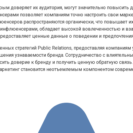
рым доверяет их аудитория, могут значительно повысить д
енсерами позволяет компаниям точно настроить свои марк
юенсеров распространяются органически, что повышает их
й инфлюенсерами, обладает высокой вовлеченностью и вз
предоставляет ценные данные о поведении и предпочтения
ных стратегий Public Relations, предоставляя компания
шения узнаваемости бренда. Сотрудничество с влиятель
ысить доверие к бренду и получить ценную обратную связь
аркетинг становится неотъемлемым компонентом современ