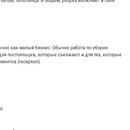
бельё, полотенца. В общем, уборка включает в себя
ычно как малый бизнес. Обычно работа по уборке
для постояльцев, которые съезжают и для тех, которые
ентов (reception).
ц.