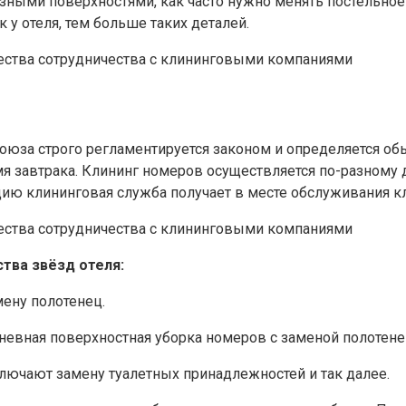
зными поверхностями, как часто нужно менять постельное 
у отеля, тем больше таких деталей.
оюза строго регламентируется законом и определяется об
емя завтрака. Клининг номеров осуществляется по-разному 
ю клининговая служба получает в месте обслуживания кли
тва звёзд отеля:
мену полотенец.
невная поверхностная уборка номеров с заменой полотене
лючают замену туалетных принадлежностей и так далее.