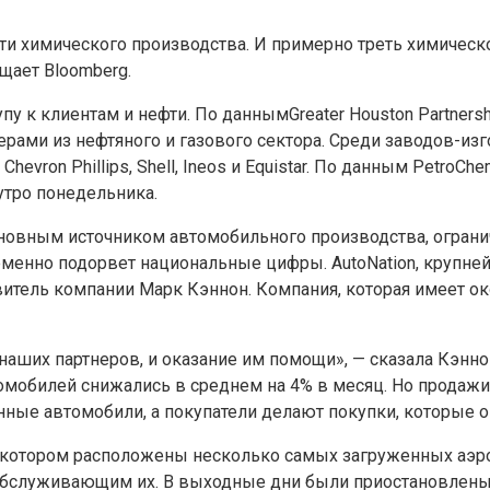
асти химического производства. И примерно треть химичес
щает Bloomberg.
у к клиентам и нефти. По даннымGreater Houston Partnersh
нерами из нефтяного и газового сектора. Среди заводов-и
, Chevron Phillips, Shell, Ineos и Equistar. По данным Petr
утро понедельника.
основным источником автомобильного производства, огран
ременно подорвет национальные цифры. AutoNation, крупне
итель компании Марк Кэннон. Компания, которая имеет око
аших партнеров, и оказание им помощи», — сказала Кэннон
обилей снижались в среднем на 4% в месяц. Но продажи
нные автомобили, а покупатели делают покупки, которые 
 котором расположены несколько самых загруженных аэропо
 обслуживающим их. В выходные дни были приостановлены