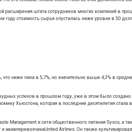
иной расширения штата сотрудников многих компаний в пр
ом году стоимость сырья опустилась ниже уровня в 50 долл
, что ниже пика в 5,7%, но значительно выше 4,3% в средн
скудных успехов в прошлом году, уже в этом было создано
номику Хьюстона, которая в последние десятилетия стала 
Waste Management и сети общественного питания Sysco, а 
 и авиаперевозчикаUnited Airlines. Он также культивирова