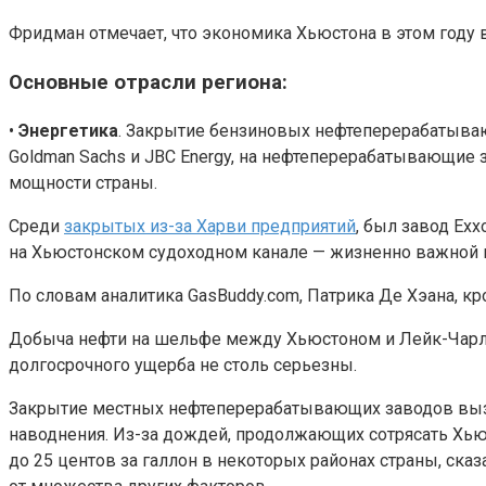
Фридман отмечает, что экономика Хьюстона в этом году 
Основные отрасли региона:
•
Энергетика
. Закрытие бензиновых нефтеперерабатыва
Goldman Sachs и JBC Energy, на нефтеперерабатывающие 
мощности страны.
Среди
закрытых из-за Харви предприятий
, был завод Ex
на Хьюстонском судоходном канале — жизненно важной по
По словам аналитика GasBuddy.com, Патрика Де Хэана, кр
Добыча нефти на шельфе между Хьюстоном и Лейк-Чарльзо
долгосрочного ущерба не столь серьезны.
Закрытие местных нефтеперерабатывающих заводов вы
наводнения. Из-за дождей, продолжающих сотрясать Хьюс
до 25 центов за галлон в некоторых районах страны, ск