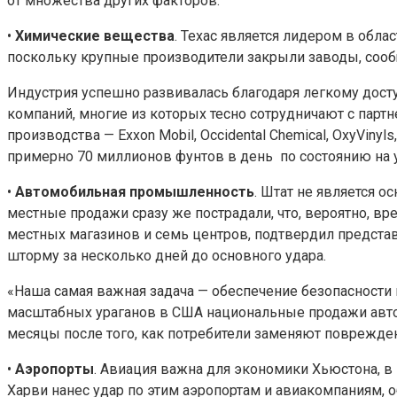
от множества других факторов.
•
Химические вещества
. Техас является лидером в обл
поскольку крупные производители закрыли заводы, сооб
Индустрия успешно развивалась благодаря легкому доступ
компаний, многие из которых тесно сотрудничают с парт
производства — Exxon Mobil, Occidental Chemical, OxyVinyls
примерно 70 миллионов фунтов в день по состоянию на 
•
Автомобильная промышленность
. Штат не является 
местные продажи сразу же пострадали, что, вероятно, в
местных магазинов и семь центров, подтвердил представ
шторму за несколько дней до основного удара.
«Наша самая важная задача — обеспечение безопасности н
масштабных ураганов в США национальные продажи автом
месяцы после того, как потребители заменяют поврежде
•
Аэропорты
. Авиация важна для экономики Хьюстона, в
Харви нанес удар по этим аэропортам и авиакомпаниям,