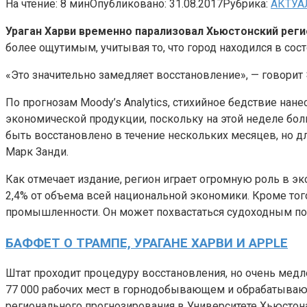
На чтение:
8 мин
Опубликовано:
31.08.2017
Рубрика:
АКТУА
Ураган Харви временно парализовал Хьюстонский рег
более ощутимым, учитывая то, что город находился в сос
«Это значительно замедляет восстановление», — говорит Э
По прогнозам Moody’s Analytics, стихийное бедствие на
экономической продукции, поскольку на этой неделе бо
быть восстановлено в течение нескольких месяцев, но д
Марк Занди.
Как отмечает издание, регион играет огромную роль в э
2,4% от объема всей национальной экономики. Кроме тог
промышленности. Он может похвастаться судоходным пор
БАФФЕТ О ТРАМПЕ, УРАГАНЕ ХАРВИ И APPLE
Штат проходит процедуру восстановления, но очень медле
77 000 рабочих мест в горнодобывающем и обрабатывающ
регионального прогнозирования в Университете Хьюстона