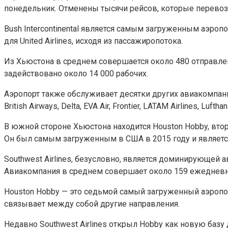
понедельник. Отменены тысячи рейсов, которые перевоз
Bush Intercontinental является самым загруженным аэроп
для United Airlines, исходя из пассажиропотока.
Из Хьюстона в среднем совершается около 480 отправлен
задействовано около 14 000 рабочих.
Аэропорт также обслуживает десятки других авиакомпаний, к
British Airways, Delta, EVA Air, Frontier, LATAM Airlines, Lufthan
В южной стороне Хьюстона находится Houston Hobby, вто
Он был самым загруженным в США в 2015 году и является 
Southwest Airlines, безусловно, является доминирующей 
Авиакомпания в среднем совершает около 159 ежедневных
Houston Hobby — это седьмой самый загруженный аэропорт
связывает между собой другие направления.
Недавно Southwest Airlines открыл Hobby как новую ба