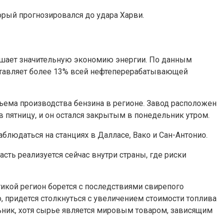
орый прогнозировался до удара Харви.
ушает значительную экономию энергии. По данным
составляет более 13% всей нефтеперерабатывающей
объема производства бензина в регионе. Завод расположен
пятницу, и он остался закрытым в понедельник утром.
блюдаться на станциях в Далласе, Вако и Сан-Антонио.
ть реализуется сейчас внутри страны, где риски
тикой регион борется с последствиями свирепого
 придется столкнуться с увеличением стоимости топлива
льник, хотя сырье является мировым товаром, зависящим