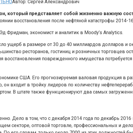
ЛЬНО
Автор:
Сергей Александрович
ион, который представляет собой жизненно важную со
тоянии восстановления после нефтяной катастрофы 2014-16
д Фридман, экономист и аналитик в Moody’s Analytics.
несло ущерб в размере от 30 до 40 миллиардов долларов и
льшинство ресторанов, гостиниц и розничных торговцев 
ля восстановления поврежденного имущества потребуется 
кономике США. Его прогнозируемая валовая продукция в ра
о, он входит в тройку лидеров по количеству нефтеперер
том. В штате также функционируют два самых загруженны
нно. Дело в том, что с декабря 2014 года по декабрь 2016
ем секторе, оптовой торговле, профессиональных и делов
. По его словам, только около 7000 из этих должностей б