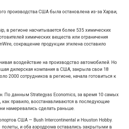
кого производства США была остановлена из-за Харви,
ip, в регионе насчитывается более 535 химических
зготовителей химических веществ или ограничения
oChemWire, сокращение продукции этилена составило
ичивая воздействие на производство автомобилей. Но
йшая дилерская компания в США, закрыла свои 18
ло 2000 сотрудников в регионе, начала готовиться к
. По данным Strategyas Economics, за время 10 самых
, как правило, восстанавливаются в последующие
они намеревались сделать раньше.
ртов США — Bush Intercontinental и Houston Hobby.
 полеты, и оба аэродрома оставались закрытыми в