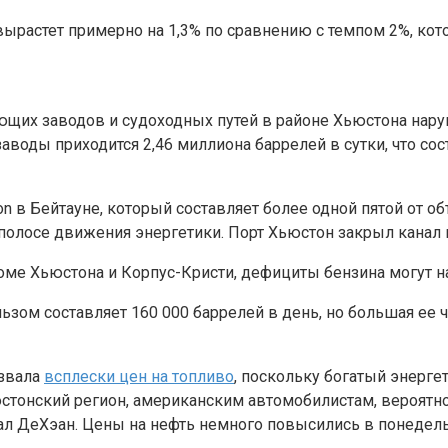
вырастет примерно на 1,3% по сравнению с темпом 2%, кот
ющих заводов и судоходных путей в районе Хьюстона нар
заводы приходится 2,46 миллиона баррелей в сутки, что 
xon в Бейтауне, который составляет более одной пятой от 
лосе движения энергетики. Порт Хьюстон закрыл канал в 
оме Хьюстона и Корпус-Кристи, дефициты бензина могут на
м составляет 160 000 баррелей в день, но большая ее час
звала
всплески цен на топливо
, поскольку богатый энерге
тонский регион, американским автомобилистам, вероятно,
азал ДеХэан. Цены на нефть немного повысились в понеде