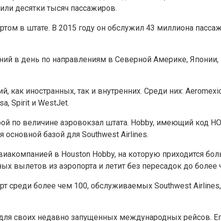
или десятки тысяч пассажиров.
ортом в штате. В 2015 году он обслужил 43 миллиона пасс
ий в день по направлениям в Северной Америке, Японии,
ак иностранных, так и внутренних. Среди них: Aeromexico, Ai
sa, Spirit и WestJet.
рой по величине аэровокзал штата. Hobby, имеющий код HO
основной базой для Southwest Airlines.
авиакомпанией в Houston Hobby, на которую приходится бо
 вылетов из аэропорта и летит без пересадок до более ч
 среди более чем 100, обслуживаемых Southwest Airlines,
зу для своих недавно запущенных международных рейсов. 