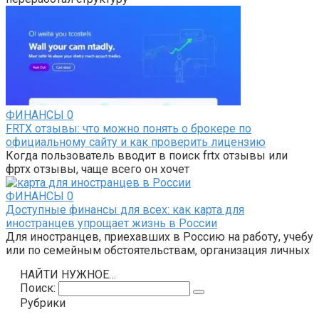
ФИНАНСЫ
0
FRTX отзывы: что можно понять о брокере по
официальному сайту и как проверить лицензию
Когда пользователь вводит в поиск frtx отзывы или
фртх отзывы, чаще всего он хочет
ФИНАНСЫ
0
Доступные финансы для всех: как карта для
иностранцев упрощает жизнь в России
Для иностранцев, приехавших в Россию на работу, учебу
или по семейным обстоятельствам, организация личных
НАЙТИ НУЖНОЕ…
Поиск:
Рубрики