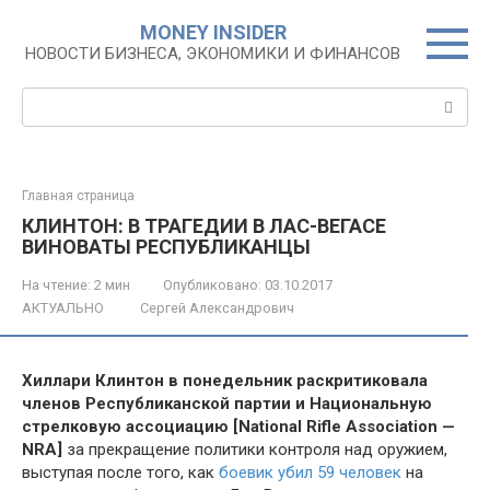
Перейти
MONEY INSIDER
к
НОВОСТИ БИЗНЕСА, ЭКОНОМИКИ И ФИНАНСОВ
контенту
Поиск:
Главная страница
КЛИНТОН: В ТРАГЕДИИ В ЛАС-ВЕГАСЕ
ВИНОВАТЫ РЕСПУБЛИКАНЦЫ
На чтение:
2 мин
Опубликовано:
03.10.2017
АКТУАЛЬНО
Сергей Александрович
Хиллари Клинтон в понедельник раскритиковала
членов Республиканской партии и Национальную
стрелковую ассоциацию [National Rifle Association —
NRA]
за прекращение политики контроля над оружием,
выступая после того, как
боевик убил 59 человек
на