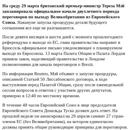
На среду 29 марта британский премьер-министр Тереза Мэй
запланировала официальное начало двухлетнего периода
переговоров по выходу Великобритании из Европейского
Союза.
Накануне запуска процедуры детали будущего
соглашения все еще не разглашаются.
После девяти месяцев и шести дней с момента прошлогоднего
референдума о выходе из ЕС, глава правительства направит в
Брюссель официальное письмо уведомляющее о планируемом
выходе из Евросоюза. 13 марта Палата Общин и Палата Лордов
приняла закон, наделяющий правительство в Лондоне
полномочиями для начала переговоров о Brexit.
По информации Reuters, Мэй объявит о запуске процедуры,
описанной Статьей 50 Лиссабонского договора, в ходе
выступления перед Палатой Общин, сразу после еженедельной
сессии вопросов и ответов с участием других депутатов,
примерно в 12:40 по местному времени.
В течение 48 часов Европейский Союз в лице председателя
Европейского Совета Дональда Туска должен дать ответ. На
прошлой неделе он анонсировал на 29 апреля саммит 27 стран-
членов ЕС (без Великобритании), на котором единогласно
должны принять общие руководящие принципы для переговоров.