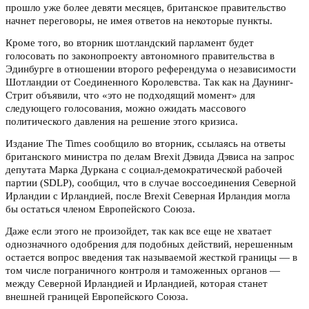
прошло уже более девяти месяцев, британское правительство
начнет переговоры, не имея ответов на некоторые пункты.
Кроме того, во вторник шотландский парламент будет
голосовать по законопроекту автономного правительства в
Эдинбурге в отношении второго референдума о независимости
Шотландии от Соединенного Королевства. Так как на Даунинг-
Стрит объявили, что «это не подходящий момент» для
следующего голосования, можно ожидать массового
политического давления на решение этого кризиса.
Издание The Times сообщило во вторник, ссылаясь на ответы
британского министра по делам Brexit Дэвида Дэвиса на запрос
депутата Марка Дуркана с социал-демократической рабочей
партии (SDLP), сообщил, что в случае воссоединения Северной
Ирландии с Ирландией, после Brexit Северная Ирландия могла
бы остаться членом Европейского Союза.
Даже если этого не произойдет, так как все еще не хватает
однозначного одобрения для подобных действий, нерешенным
остается вопрос введения так называемой жесткой границы — в
том числе пограничного контроля и таможенных органов —
между Северной Ирландией и Ирландией, которая станет
внешней границей Европейского Союза.