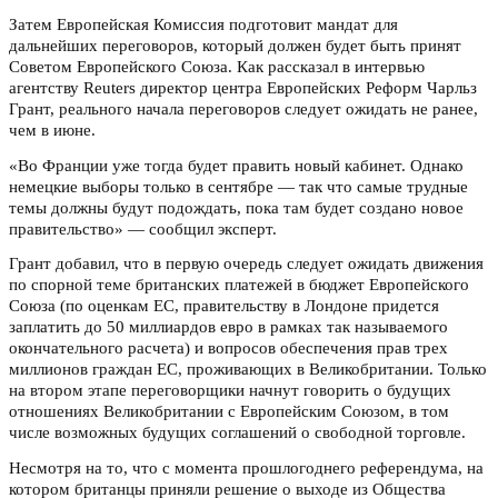
Затем Европейская Комиссия подготовит мандат для
дальнейших переговоров, который должен будет быть принят
Советом Европейского Союза. Как рассказал в интервью
агентству Reuters директор центра Европейских Реформ Чарльз
Грант, реального начала переговоров следует ожидать не ранее,
чем в июне.
«Во Франции уже тогда будет править новый кабинет. Однако
немецкие выборы только в сентябре — так что самые трудные
темы должны будут подождать, пока там будет создано новое
правительство» — сообщил эксперт.
Грант добавил, что в первую очередь следует ожидать движения
по спорной теме британских платежей в бюджет Европейского
Союза (по оценкам ЕС, правительству в Лондоне придется
заплатить до 50 миллиардов евро в рамках так называемого
окончательного расчета) и вопросов обеспечения прав трех
миллионов граждан ЕС, проживающих в Великобритании. Только
на втором этапе переговорщики начнут говорить о будущих
отношениях Великобритании с Европейским Союзом, в том
числе возможных будущих соглашений о свободной торговле.
Несмотря на то, что с момента прошлогоднего референдума, на
котором британцы приняли решение о выходе из Общества