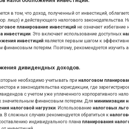
пов налогообложения инвестиций.
я в том‚ что доход‚ полученный от инвестиций‚ облагаетс
и юр. лицо) и действующего налогового законодательства. 
оговое планирование инвестиций
не означает избегание 
на инвестиции
. Это включает использование доступных
на
ожения инвестиций
является первым шагом к эффектив
м финансовым потерям. Поэтому‚ рекомендуется изучить 
ожения дивидендных доходов.
которые необходимо учитывать при
налоговом планирова
нвестора и законодательства юрисдикции‚ где зарегистри
видендов с учетом уже уплаченного корпоративного налог
 к значительным финансовым потерям. Для
минимизации н
ния налоговой нагрузки
. Использование
налоговых льго
. В сложных случаях рекомендуется обратиться к
налогов
составлению индивидуального плана
планирования налог
от инвестиций.