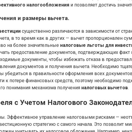
ективного налогообложения
и позволяет достичь значит
чения и размеры вычета.
вестиции
существенно различаются в зависимости от стра
а‚ в то время как в других — вычет пропорционален сум
раво на более значительные
налоговые льготы для инвест
чать предоставление документов‚ подтверждающих факт и
бходимые документы‚ чтобы избежать отказа в предостав
тавления документов и получения вычета. Необходимо тща
обы убедиться в правильности оформления всех документо
и к потере финансовых средств‚ поэтому необходимо подх
го понимания механизма получения
налоговых вычетов
.
еля с Учетом Налогового Законодате
ны. Эффективное управление налоговыми рисками — неотъ
естиционную стратегию с самого начала. Это позволит м
олжен учитывать их налоговое обложение. Например‚ нек