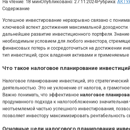
На чтение:
18 мин
Опубликовано:
27.11.2024
Рубрика:
АКТУ
Содержание
Успешное инвестирование неразрывно связано с поним
ключевой аспект достижения максимальной доходности. 
дальнейшее развитие инвестиционного портфеля. Знани
необходимым условием для любого инвестора‚ стремяще
финансовых потерь и сосредоточиться на достижении ин
тип инвестиций‚ срок владения активами и применяемы
Что такое налоговое планирование инвестиций
Налоговое планирование инвестиций, это стратегический
деятельностью. Это не уклонение от налогов‚ а грамотн
Важно понимать‚ что эффективное
налоговое планирова
продуманного подхода к налогообложению значительная ч
неотъемлемой частью успешного инвестирования‚ позволя
позволяет инвестору максимизировать рентабельность 
Основные цели налогового планирования инвес