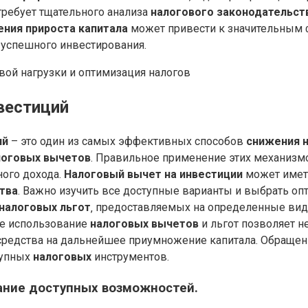
требует тщательного анализа
налогового законодательст
ния прироста капитала
может привести к значительным
 успешного инвестирования.
вестиций
ий
– это один из самых эффективных способов
снижения н
логовых вычетов
. Правильное применение этих механизм
ного дохода.
Налоговый вычет на инвестиции
может иметь
тва
. Важно изучить все доступные варианты и выбрать оп
налоговых льгот
‚ предоставляемых на определенные вид
ое использование
налоговых вычетов
и льгот позволяет н
средства на дальнейшее приумножение капитала. Обращен
тупных
налоговых
инструментов.
ание доступных возможностей.