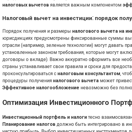
налоговых вычетов
является важным компонентом
эфф
Налоговый вычет на инвестиции⁚ порядок полу
Порядок получения и размеры
налогового вычета на ин
юрисдикциях предусмотрены фиксированные суммы вычет
отрасли (например‚ зеленые технологии) могут давать п
установленные законом требования‚ которые могут вклю
договоры о вкладе). Важно аккуратно оформить все нео
страны устанавливает свои правила и сроки для предос
проконсультироваться с
налоговым консультантом
‚ чт
процедуры получения
налогового вычета
может привест
Эффективное налогообложение
невозможно без полно
Оптимизация Инвестиционного Портф
Инвестиционный портфель и налоги
тесно взаимосвяза
Планирование налогов
должно быть интегрировано в инв
чистую прибыль. Выбор инвестиционных инструментов д