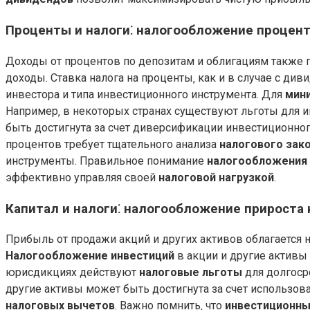
Проценты и налоги⁚ налогообложение процент
Доходы от процентов по депозитам и облигациям также
доходы. Ставка налога на проценты‚ как и в случае с див
инвестора и типа инвестиционного инструмента. Для
мин
Например‚ в некоторых странах существуют льготы для 
быть достигнута за счет диверсификации инвестиционног
процентов требует тщательного анализа
налогового зак
инструменты. Правильное понимание
налогообложения
эффективно управляя своей
налоговой нагрузкой
.
Капитал и налоги⁚ налогообложение прироста 
Прибыль от продажи акций и других активов облагается н
Налогообложение инвестиций
в акции и другие активы
юрисдикциях действуют
налоговые льготы
для долгоср
другие активы может быть достигнута за счет использов
налоговых вычетов
. Важно помнить‚ что
инвестиционны