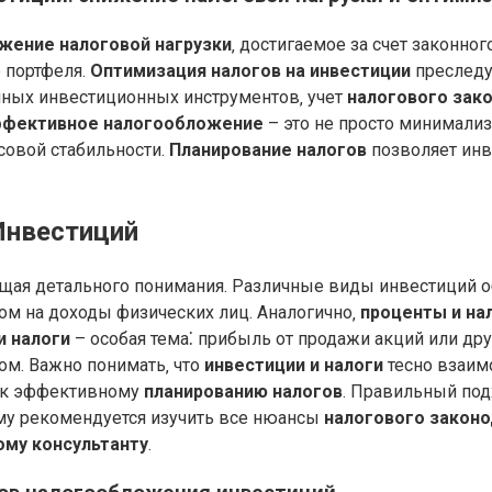
жение налоговой нагрузки
‚ достигаемое за счет законно
 портфеля.
Оптимизация налогов на инвестиции
преследу
ичных инвестиционных инструментов‚ учет
налогового зак
фективное налогообложение
– это не просто минимализ
совой стабильности.
Планирование налогов
позволяет инв
Инвестиций
щая детального понимания. Различные виды инвестиций о
ом на доходы физических лиц. Аналогично‚
проценты и на
и налоги
– особая тема⁚ прибыль от продажи акций или дру
ом. Важно понимать‚ что
инвестиции и налоги
тесно взаим
м к эффективному
планированию налогов
. Правильный под
му рекомендуется изучить все нюансы
налогового законо
ому консультанту
.