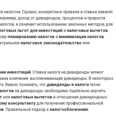
я налогом. Однако‚ конкретные правила и ставки зависят
Например‚ доход от дивидендов‚ процентов и прироста
налогов‚ а означает использование законных методов для
логовых льгот для инвестиций
и
налоговых вычетов
.
ному
планированию налогов
и
минимизации налогов
.
актуальное
налоговое законодательство
или
нии инвестиций
. Ставка налога на дивиденды может
рована компания‚ выплачивающая дивиденды. В некоторых
а. Важно понимать‚ что
дивиденды и налоги
тесно
алогов
на дивиденды необходимо тщательно изучить
т
или
налоговых вычетов
в отношении дивидендных
ому консультанту
для получения профессиональной
ов
. Правильный подход к
налогообложению