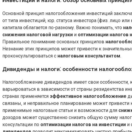
Инвестиции и налоги⁚ Обзор основных принци
Основной принцип налогообложения инвестиций заключаетс
от типа инвестиций‚ юр. статуса инвестора (физ. лицо ил
капитала облагается по-разному. Важно понимать‚ что
нал
снижения налоговой нагрузки
и
оптимизации налогов 
Правильное понимание основных принципов
налогообл
Незнание этих принципов может привести к значительны
проконсультироваться с
налоговым консультантом
.
Дивиденды и налоги⁚ особенности налогообл
Налогообложение дивидендов имеет свои особенности‚ 
варьироваться в зависимости от страны резидентства и
странах применяется
эффективное налогообложение
ди
связаны‚ и неправильное планирование может привести
применимые налоговые статьи и возможности для
сниже
доходов может существенно снизить общую сумму налога
консультации по
оптимизации налогов на инвестиции
и 
дивидендов
позволит максимизировать чистую прибыль 