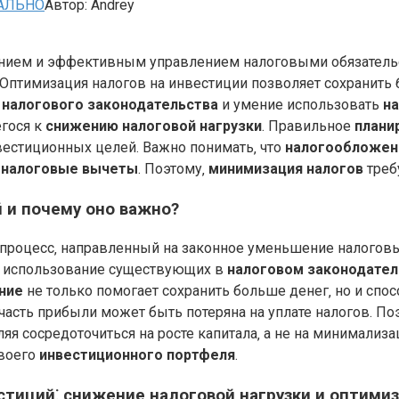
АЛЬНО
Автор:
Andrey
анием и эффективным управлением налоговыми обязатель
Оптимизация налогов на инвестиции позволяет сохранить 
е
налогового законодательства
и умение использовать
на
гося к
снижению налоговой нагрузки
. Правильное
плани
вестиционных целей. Важно понимать‚ что
налогообложен
е
налоговые вычеты
. Поэтому‚
минимизация налогов
треб
 и почему оно важно?
 процесс‚ направленный на законное уменьшение налоговы
ое использование существующих в
налоговом законодател
ние
не только помогает сохранить больше денег‚ но и спо
асть прибыли может быть потеряна на уплате налогов. По
я сосредоточиться на росте капитала‚ а не на минимализ
своего
инвестиционного портфеля
.
тиций⁚ снижение налоговой нагрузки и оптимиз