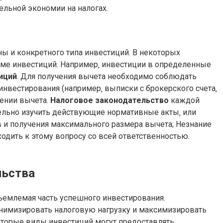
ельной экономии на налогах.
ны и конкретного типа инвестиций. В некоторых
ме инвестиций. Например‚ инвестиции в определенные
иций
. Для получения вычета необходимо соблюдать
нвестирования (например‚ выписки с брокерского счета‚
лении вычета.
Налоговое законодательство
каждой
тельно изучить действующие нормативные акты‚ или
в и получения максимального размера вычета; Незнание
одить к этому вопросу со всей ответственностью.
льства
емлемая часть успешного инвестирования.
инимизировать налоговую нагрузку и максимизировать
оторые виды инвестиций могут предоставлять