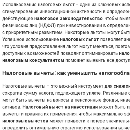
Использование налоговых льгот – один из ключевых ас
стимулирования инвестиционной активности в определен
действующее
налоговое законодательство
‚ чтобы выя
физических лиц (НДФЛ) при инвестировании в определе
с приоритетным развитием. Некоторые льготы могут быт
Успешное использование
налоговых льгот
позволяет зн
что условия предоставления льгот могут меняться‚ поэт
доступных возможностей позволит оптимизировать
нало
налоговым консультантом
поможет выявить все доступ
Налоговые вычеты⁚ как уменьшить налогообла
Налоговые вычеты – это важный инструмент для
снижен
сократив сумму налога‚ подлежащего уплате. Различны
могут быть вычеты на взносы в пенсионные фонды‚ инв
активов.
Налоговый вычет на инвестиции
может быть пр
вычеты и правила их применения‚ чтобы максимально э
налоговых вычетов
может привести к потере значитель
определить оптимальную стратегию использования вычет