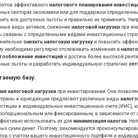
пектов эффективного
налогового планирования инвестиц
ных секторах экономики или для поддержки определенных
вить все доступные льготы и правильно их применить. Нап
нные виды активов‚ снижение
налоговой нагрузки
при ин
ь связаны с определенными видами инвестиционных страт
ачительно
снизить налоговую нагрузку
и повысить эффект
ому необходимо регулярно отслеживать изменения в
налого
гообложение инвестиций
и достичь более высокой рента
ные льготы и разработать индивидуальную стратегию
опт
гаемую базу.
ия налоговой нагрузки
при инвестировании. Они позволя
е страны и юрисдикции предлагают различные виды
налого
естиции в индивидуальные инвестиционные счета (ИИС)‚ 
опорциональным или фиксированным‚ в зависимости от з
ффективно использовать их для
минимизации налогов
. Не
ных сумм денег. Поэтому‚ рекомендуется проконсультиров
ов с учетом вашего инвестиционного портфеля и индивид