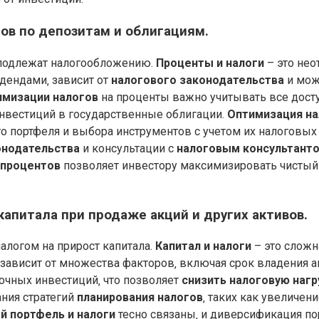
ов по депозитам и облигациям.
 подлежат налогообложению.
Проценты и налоги
– это нео
идендами‚ зависит от
налогового законодательства
и мож
имизации налогов
на проценты важно учитывать все дос
инвестиций в государственные облигации.
Оптимизация на
о портфеля и выбора инструментов с учетом их налоговых
онодательства
и консультации с
налоговым консультант
 процентов
позволяет инвестору максимизировать чистый 
капитала при продаже акций и других активов.
алогом на прирост капитала.
Капитал и налоги
– это сложн
 зависит от множества факторов‚ включая срок владения а
очных инвестиций‚ что позволяет
снизить налоговую нагр
ания стратегий
планирования налогов
‚ таких как увеличен
й портфель и налоги
тесно связаны‚ и диверсификация п