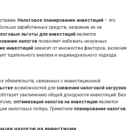
ствами.
Налоговое планирование инвестиций
– это
больше заработанных средств‚ направив их на
логовые льготы для инвестиций
является
рование налогов
позволяет избежать ненужных
ие инвестиций
зависит от множества факторов‚ включая
ует тщательного анализа и индивидуального подхода.
х обязательств‚ связанных с инвестиционной
ьстве
возможностей для
снижения налоговой нагрузки
.
собствует увеличению общей доходности инвестиций. Без
этому‚
оптимизация налогов на инвестиции
является
ации налоговых потерь. Грамотное
планирование налогов
ация налогов на инвестиции.