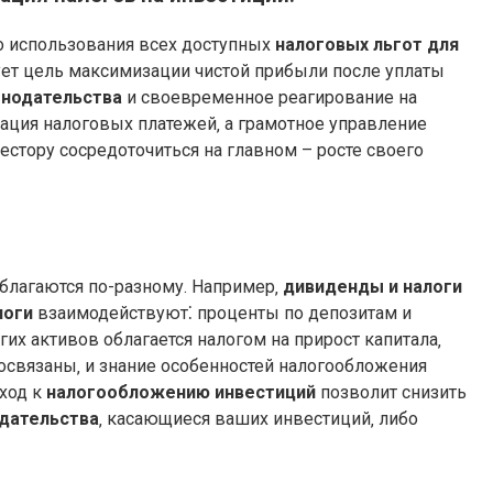
го использования всех доступных
налоговых льгот для
ет цель максимизации чистой прибыли после уплаты
онодательства
и своевременное реагирование на
ация налоговых платежей‚ а грамотное управление
естору сосредоточиться на главном – росте своего
благаются по-разному. Например‚
дивиденды и налоги
логи
взаимодействуют⁚ проценты по депозитам и
гих активов облагается налогом на прирост капитала‚
освязаны‚ и знание особенностей налогообложения
ход к
налогообложению инвестиций
позволит снизить
дательства
‚ касающиеся ваших инвестиций‚ либо