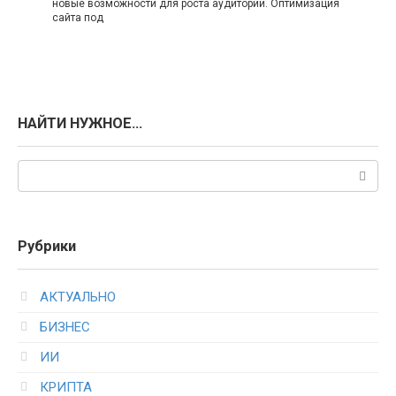
новые возможности для роста аудитории. Оптимизация
сайта под
НАЙТИ НУЖНОЕ…
Поиск:
Рубрики
АКТУАЛЬНО
БИЗНЕС
ИИ
КРИПТА