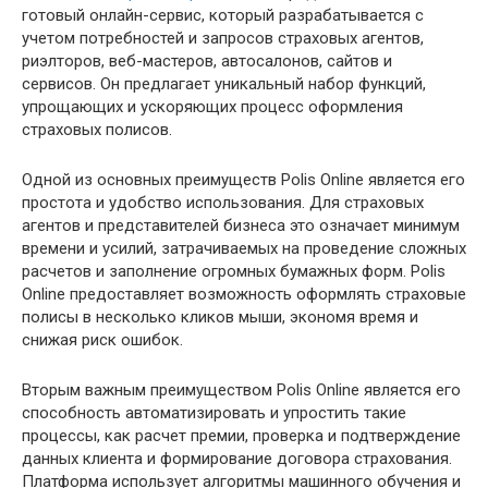
готовый онлайн-сервис, который разрабатывается с
учетом потребностей и запросов страховых агентов,
риэлторов, веб-мастеров, автосалонов, сайтов и
сервисов. Он предлагает уникальный набор функций,
упрощающих и ускоряющих процесс оформления
страховых полисов.
Одной из основных преимуществ Polis Online является его
простота и удобство использования. Для страховых
агентов и представителей бизнеса это означает минимум
времени и усилий, затрачиваемых на проведение сложных
расчетов и заполнение огромных бумажных форм. Polis
Online предоставляет возможность оформлять страховые
полисы в несколько кликов мыши, экономя время и
снижая риск ошибок.
Вторым важным преимуществом Polis Online является его
способность автоматизировать и упростить такие
процессы, как расчет премии, проверка и подтверждение
данных клиента и формирование договора страхования.
Платформа использует алгоритмы машинного обучения и