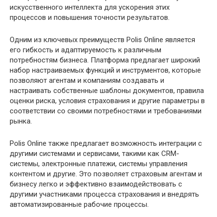
искусственного интеллекта для ускорения этих
процессов и повышения точности результатов.
Одним из ключевых преимуществ Polis Online является
его гибкость и адаптируемость к различным
потребностям бизнеса. Платформа предлагает широкий
набор настраиваемых функций и инструментов, которые
позволяют агентам и компаниям создавать и
настраивать собственные шаблоны документов, правила
оценки риска, условия страхования и другие параметры в
соответствии со своими потребностями и требованиями
рынка.
Polis Online также предлагает возможность интеграции с
другими системами и сервисами, такими как CRM-
системы, электронные платежи, системы управления
контентом и другие. Это позволяет страховым агентам и
бизнесу легко и эффективно взаимодействовать с
другими участниками процесса страхования и внедрять
автоматизированные рабочие процессы.