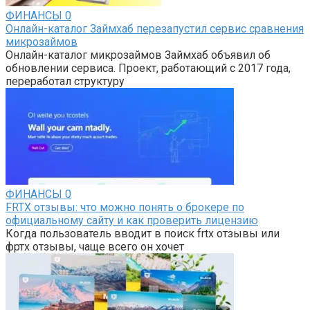
ФИНАНСЫ
0
Онлайн-каталог Займхаб перезапустил сервис сравнения
микрозаймов
Онлайн-каталог микрозаймов Займхаб объявил об
обновлении сервиса. Проект, работающий с 2017 года,
переработал структуру
ФИНАНСЫ
0
FRTX отзывы: что можно понять о брокере по
официальному сайту и как проверить лицензию
Когда пользователь вводит в поиск frtx отзывы или
фртх отзывы, чаще всего он хочет