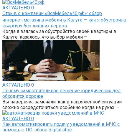
АКТУАЛЬНО
0
Отзыв о компании «ВсяМебель40.рф»: обзор
интернет‑магазина мебели в Калуге — как я обустроила
квартиру без лишних нервов
Когда я взялась за обустройство своей квартиры в
Калуге, казалось, что выбор мебели —
АКТУАЛЬНО
0
Почему самостоятельное решение юридических дел
обходится дороже
Вы наверняка замечали, как в напряжённой ситуации
сложно сосредоточиться, особенно когда на руках —
АКТУАЛЬНО
0
Как автоматизировать подачу уведомлений в МЧС с
помощью ПО: обзор digital.sfpe