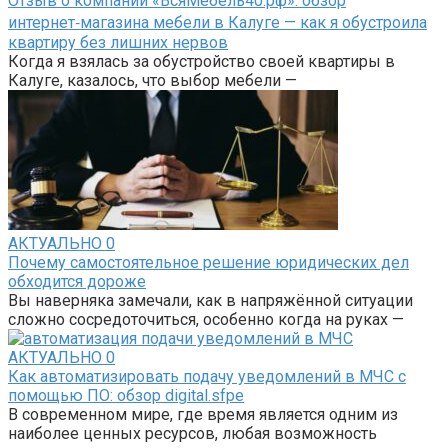
Отзыв о компании «ВсяМебель40.рф»: обзор
интернет‑магазина мебели в Калуге — как я обустроила
квартиру без лишних нервов
Когда я взялась за обустройство своей квартиры в
Калуге, казалось, что выбор мебели —
АКТУАЛЬНО
0
Почему самостоятельное решение юридических дел
обходится дороже
Вы наверняка замечали, как в напряжённой ситуации
сложно сосредоточиться, особенно когда на руках —
АКТУАЛЬНО
0
Как автоматизировать подачу уведомлений в МЧС с
помощью ПО: обзор digital.sfpe
В современном мире, где время является одним из
наиболее ценных ресурсов, любая возможность