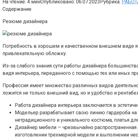
На чтение:
4 мин
Опубликовано:
06.07.2023
Рубрика:
РАБОТ
Содержание
Резюме дизайнера
Потребность в хорошем и качественном внешнем виде яв
привлекательную обложку.
Из-за слабого знания сути работы дизайнера большинст
видя интерьера, переданного с помощью тех или иных пр
Профессия имеет множество различных видов деятельнос
ложится не только внешний вид, но и удобство и рентабе
Работа дизайнера интерьера заключается в эстети
Модельер разрабатывает свою линию гардероба на л
нетрадиционного и уникального костюма, платья дл
Дизайнер мебели — чрезвычайно распространенная р
изготовлении трехмерной модели и выполнении нео