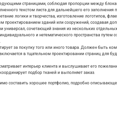
оследующими страницами, соблюдая пропорции между блок
олненного текстом листа для дальнейшего его заполнения 
етание логики и творчества, изготовление логотипов, флае
м проектированием зданий или сооружений, создавая доп
ни универсал, сочетающий знания из нескольких отдельны
е индивидуального и нетематического пространства путем
.
итирует за покупку того или иного товара. Должен быть 
аключается в тщательном проектировании страниц для буд
сматривает интерьер клиента и выслушивает его пожелания
 координирует подбор тканей и выполняет заказ.
одимо составить хорошее портфолио, подробно описывающее