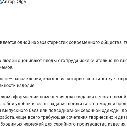
А
Автор:
Olga
ляется одной из характеристик современного общества, г
во людей оценивают плоды его труда исключительно по вн
иемов.
ти — направлений, каждое из которых, соответствует опр
льность изделия.
ческом оформлении помещения для создания неповторимой
юбой удобный сезон, задавая новый вектор моды и продв
я выпускного бала или повседневной сезонной одежды, до
абота, чаще всего требующая сочетания творческих и диз
бходимых чертежей для серийного производства изделия.