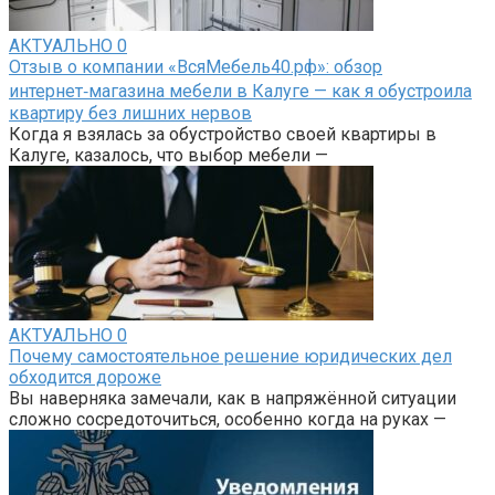
АКТУАЛЬНО
0
Отзыв о компании «ВсяМебель40.рф»: обзор
интернет‑магазина мебели в Калуге — как я обустроила
квартиру без лишних нервов
Когда я взялась за обустройство своей квартиры в
Калуге, казалось, что выбор мебели —
АКТУАЛЬНО
0
Почему самостоятельное решение юридических дел
обходится дороже
Вы наверняка замечали, как в напряжённой ситуации
сложно сосредоточиться, особенно когда на руках —