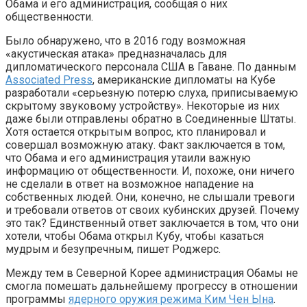
Обама и его администрация, сообщая о них
общественности.
Было обнаружено, что в 2016 году возможная
«акустическая атака» предназначалась для
дипломатического персонала США в Гаване. По данным
Associated Press
, американские дипломаты на Кубе
разработали «серьезную потерю слуха, приписываемую
скрытому звуковому устройству». Некоторые из них
даже были отправлены обратно в Соединенные Штаты.
Хотя остается открытым вопрос, кто планировал и
совершал возможную атаку. Факт заключается в том,
что Обама и его администрация утаили важную
информацию от общественности. И, похоже, они ничего
не сделали в ответ на возможное нападение на
собственных людей. Они, конечно, не слышали тревоги
и требовали ответов от своих кубинских друзей. Почему
это так? Единственный ответ заключается в том, что они
хотели, чтобы Обама открыл Кубу, чтобы казаться
мудрым и безупречным, пишет Роджерс.
Между тем в Северной Корее администрация Обамы не
смогла помешать дальнейшему прогрессу в отношении
программы
ядерного оружия режима Ким Чен Ына
.