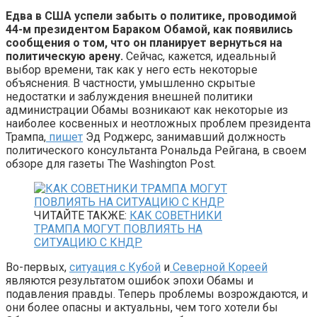
Едва в США успели забыть о политике, проводимой
44-м президентом Бараком Обамой, как появились
сообщения о том, что он планирует вернуться на
политическую арену.
Сейчас, кажется, идеальный
выбор времени, так как у него есть некоторые
объяснения. В частности, умышленно скрытые
недостатки и заблуждения внешней политики
администрации Обамы возникают как некоторые из
наиболее косвенных и неотложных проблем президента
Трампа,
пишет
Эд Роджерс, занимавший должность
политического консультанта Рональда Рейгана, в своем
обзоре для газеты The Washington Post.
ЧИТАЙТЕ ТАКЖЕ:
КАК СОВЕТНИКИ
ТРАМПА МОГУТ ПОВЛИЯТЬ НА
СИТУАЦИЮ С КНДР
Во-первых,
ситуация с Кубой
и
Северной Кореей
являются результатом ошибок эпохи Обамы и
подавления правды. Теперь проблемы возрождаются, и
они более опасны и актуальны, чем того хотели бы