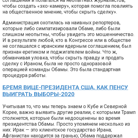
соглашения и полагался на неопытных журналистов,
чтобы создать «эхо-камеру», которая помогла повлиять
на общественное мнение, чтобы скрыть сделку».
Администрация охотилась на наивных репортеров,
которые либо симпатизировали Обаме, либо были
слишком неопытны, чтобы увидеть это мошенничество.
И в результате любой, кто в Конгрессе или в обществе
не соглашался с иранским ядерным соглашением, был
признан еретиком и поджигателем войны. Что ж,
обманчивая уловка, чтобы скрыть правду и продать
сделку с Ираном, была не просто одноразовой
операцией команды Обамы. Это была стандартная
процедура работы.
БРЕМЯ ВИЦЕ-ПРЕЗИДЕНТА США. КАК ПЕНСУ
ВЫИГРАТЬ ВЫБОРЫ-2020
Учитывая то, что мы теперь знаем о Кубе и Северной
Корее, важно выявить другие реалии, с которыми Трамп
столкнется, которые были недооценены во время
президентства Обамы. Просто упомянем несколько из
них: Ирак — это клиентское государство Ирана;
Афганистан находится за гранью; Обама поддержал